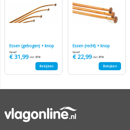
Essen (gebogen) + knop
Essen (recht) + knop
Vanaf:
Vanaf:
€
31,99
€
22,99
incl. BTW
incl. BTW
Bekijken
Bekijken