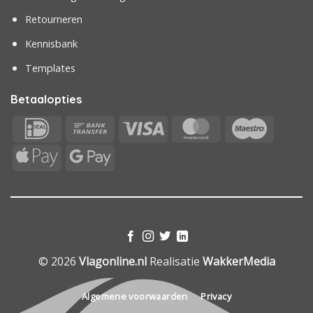
Retourneren
Kennisbank
Templates
Betaalopties
IDeal
Bank
Visa
MasterCard
Maestr
Transfer
Apple
Google
Pay
Pay
© 2026
Vlagonline.nl
Realisatie
WakkerMedia
Algemene voorwaarden
Privacy