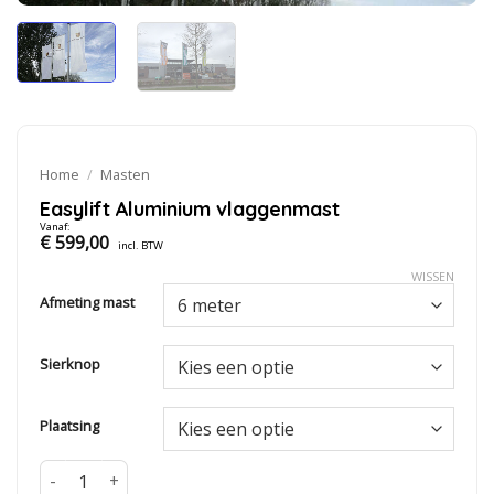
Home
/
Masten
Easylift Aluminium vlaggenmast
Vanaf:
€
599,00
incl. BTW
WISSEN
Afmeting mast
Sierknop
Plaatsing
Easylift Aluminium vlaggenmast aantal