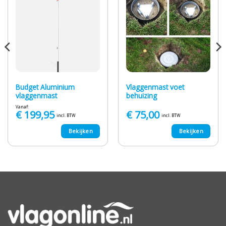
Budget Aluminium
Vlaggenmast voet
vlaggenmast
behuizing
Vanaf:
€
199,95
€
75,00
incl. BTW
incl. BTW
Bekijken
Bekijken