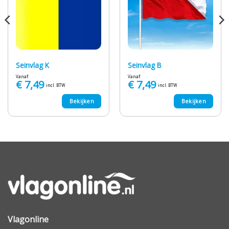
Seinvlag K
Seinvlag B
Vanaf:
Vanaf:
€
7,49
€
7,49
incl. BTW
incl. BTW
Bekijken
Bekijken
Vlagonline