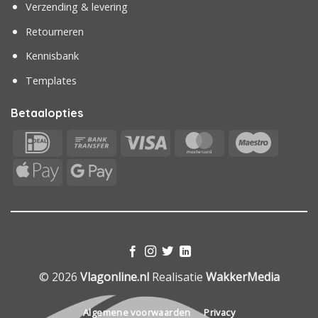
Verzending & levering
Retourneren
Kennisbank
Templates
Betaalopties
IDeal
Bank
Visa
MasterCard
Maestr
Transfer
Apple
Google
Pay
Pay
© 2026
Vlagonline.nl
Realisatie
WakkerMedia
Algemene voorwaarden
Privacy