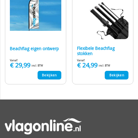
Flexibele Beachflag
Beachflag eigen ontwerp
stokken
Vanaf:
Vanaf:
€
29,99
€
24,99
incl. BTW
incl. BTW
Bekijken
Bekijken