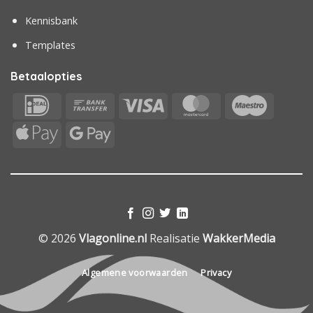
Kennisbank
Templates
Betaalopties
IDeal
Bank
Visa
MasterCard
Maestr
Transfer
Apple
Google
Pay
Pay
© 2026
Vlagonline.nl
Realisatie
WakkerMedia
Algemene voorwaarden
Privacy