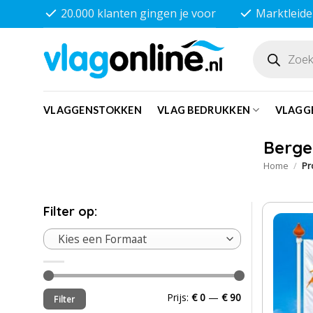
Ga
20.000 klanten gingen je voor
Marktleide
naar
inhoud
Producten
zoeken
VLAGGENSTOKKEN
VLAG BEDRUKKEN
VLAGG
Berge
Home
/
Pr
Filter op:
Kies een Formaat
Min.
Max.
Prijs:
€ 0
—
€ 90
Filter
prijs
prijs