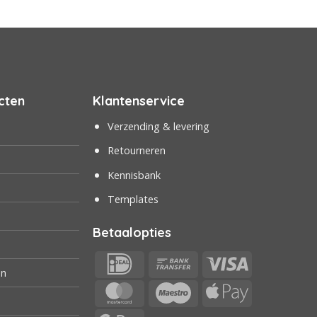
cten
Klantenservice
Verzending & levering
Retourneren
Kennisbank
Templates
Betaalopties
IDeal
Bank
Visa
en
Transfer
MasterCard
Maestro
Apple
Pay