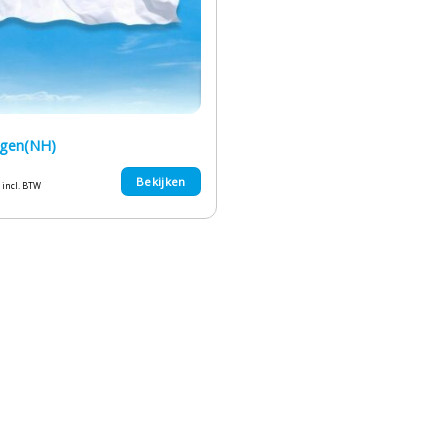
rgen(NH)
Bekijken
incl. BTW