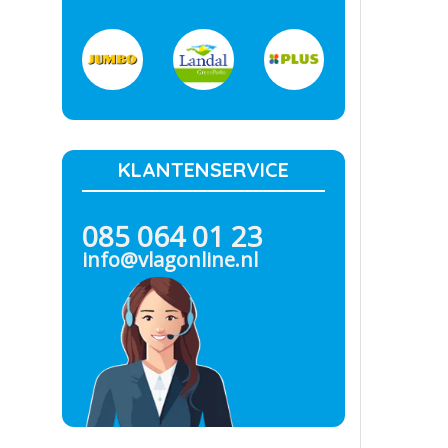
KLANTENSERVICE
085 064 01 23
info@vlagonline.nl