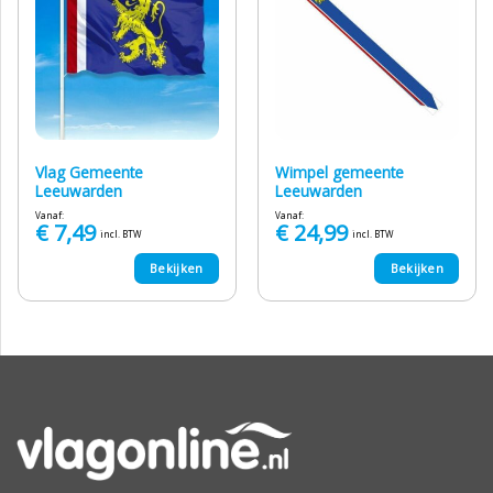
Vlag Gemeente
Wimpel gemeente
Leeuwarden
Leeuwarden
Vanaf:
Vanaf:
€
7,49
€
24,99
incl. BTW
incl. BTW
Bekijken
Bekijken