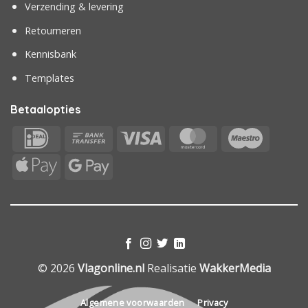
Verzending & levering
Retourneren
Kennisbank
Templates
Betaalopties
IDeal
Bank
Visa
MasterCard
Maestr
Transfer
Apple
Google
Pay
Pay
© 2026
Vlagonline.nl
Realisatie
WakkerMedia
Algemene voorwaarden
Privacy