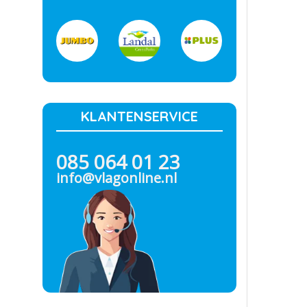
KLANTENSERVICE
085 064 01 23
info@vlagonline.nl