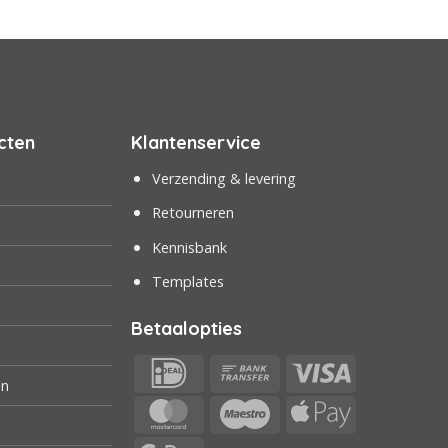
cten
Klantenservice
Verzending & levering
Retourneren
Kennisbank
Templates
Betaalopties
IDeal
Bank
Visa
en
Transfer
MasterCard
Maestro
Apple
Pay