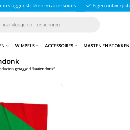
r in vlaggenstokken en accessoires
Eigen ontwerpst
EN
WIMPELS
ACCESSOIRES
MASTEN EN STOKKEN
ndonk
oducten getagged “kaaiendonk”