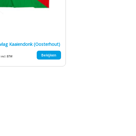
vlag Kaaiendonk (Oosterhout)
Bekijken
incl. BTW