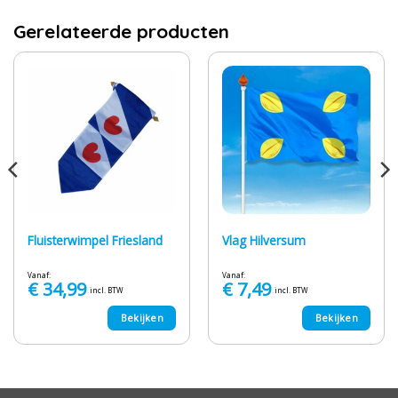
Gerelateerde producten
Fluisterwimpel Friesland
Vlag Hilversum
Vanaf:
Vanaf:
€
34,99
€
7,49
incl. BTW
incl. BTW
Bekijken
Bekijken