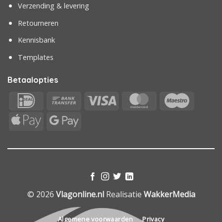
Verzending & levering
Retourneren
Kennisbank
Templates
Betaalopties
IDeal
Bank
Visa
MasterCard
Maestr
Transfer
Apple
Google
Pay
Pay
© 2026
Vlagonline.nl
Realisatie
WakkerMedia
Algemene voorwaarden
Privacy