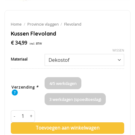
Home
/
Provincie vlaggen
/
Flevoland
Kussen Flevoland
€
34,99
incl. BTW
WISSEN
Materiaal
4/5 werkdagen
Verzending
*
?
3 werkdagen (spoedtoeslag)
Kussen Flevoland aantal
Toevoegen aan winkelwagen