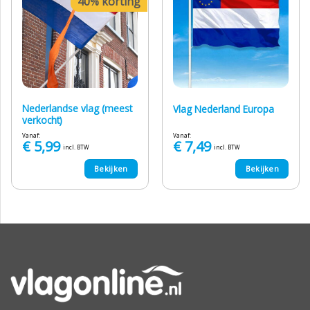
40% korting
Nederlandse vlag (meest
Vlag Nederland Europa
verkocht)
Vanaf:
Vanaf:
€
5,99
€
7,49
incl. BTW
incl. BTW
Bekijken
Bekijken