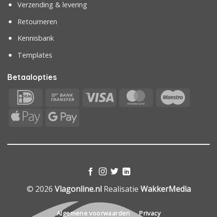
Verzending & levering
Retourneren
Kennisbank
Templates
Betaalopties
IDeal
Bank
Visa
MasterCard
Maestr
Transfer
Apple
Google
Pay
Pay
© 2026
Vlagonline.nl
Realisatie
WakkerMedia
Algemene voorwaarden
Privacy