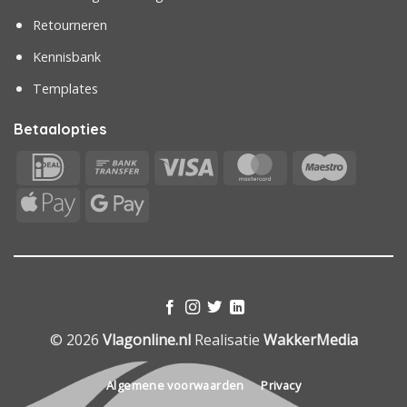
Retourneren
Kennisbank
Templates
Betaalopties
IDeal
Bank
Visa
MasterCard
Maestr
Transfer
Apple
Google
Pay
Pay
© 2026
Vlagonline.nl
Realisatie
WakkerMedia
Algemene voorwaarden
Privacy