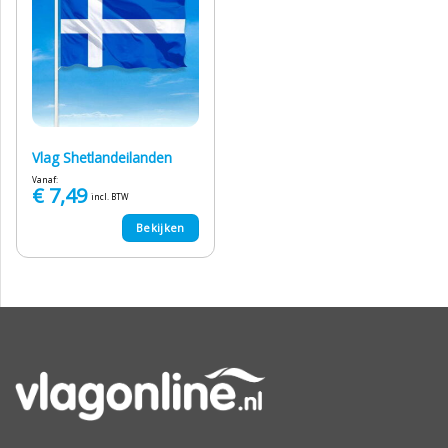
Vlag Shetlandeilanden
Vanaf:
€
7,49
incl. BTW
Bekijken