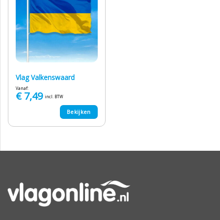
Vlag Valkenswaard
Vanaf:
€
7,49
incl. BTW
Bekijken