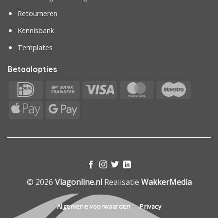
Retourneren
Kennisbank
Templates
Betaalopties
IDeal
Bank
Visa
MasterCard
Maestr
Transfer
Apple
Google
Pay
Pay
© 2026
Vlagonline.nl
Realisatie
WakkerMedia
Algemene voorwaarden
Privacy