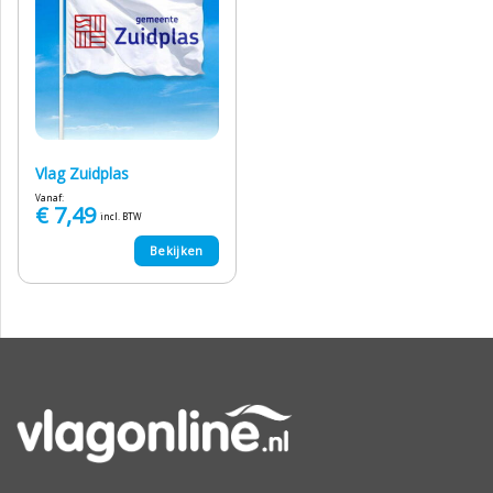
Vlag Zuidplas
Vanaf:
€
7,49
incl. BTW
Bekijken