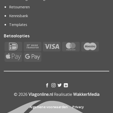
Retourneren
Kennisbank
Templates
Betaalopties
IDeal
Bank
Visa
MasterCard
Maestr
Transfer
Apple
Google
Pay
Pay
© 2026
Vlagonline.nl
Realisatie
WakkerMedia
Algemene voorwaarden
Privacy