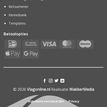
Retourneren
Kennisbank
Templates
Betaalopties
IDeal
Bank
Visa
MasterCard
Maestr
Transfer
Apple
Google
Pay
Pay
© 2026
Vlagonline.nl
Realisatie
WakkerMedia
Algemene voorwaarden
Privacy