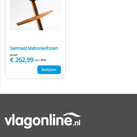
Siermast Mahonie/Essen
Vanaf:
€
262,99
incl. BTW
Bekijken