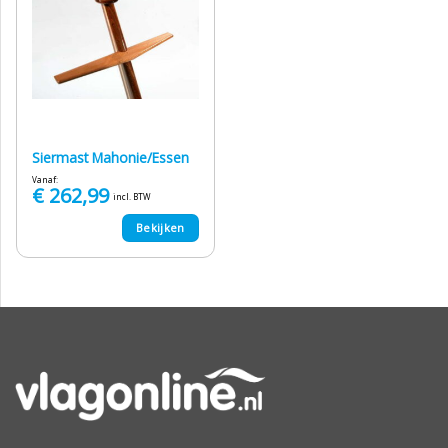
Siermast Mahonie/Essen
Vanaf:
€
262,99
incl. BTW
Bekijken