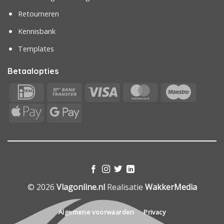
Retourneren
Kennisbank
Templates
Betaalopties
IDeal
Bank
Visa
MasterCard
Maestr
Transfer
Apple
Google
Pay
Pay
© 2026
Vlagonline.nl
Realisatie
WakkerMedia
Algemene voorwaarden
Privacy