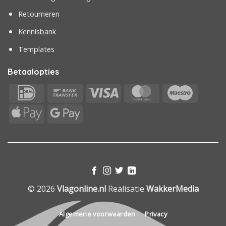
Retourneren
Kennisbank
Templates
Betaalopties
IDeal
Bank
Visa
MasterCard
Maestr
Transfer
Apple
Google
Pay
Pay
© 2026
Vlagonline.nl
Realisatie
WakkerMedia
Algemene voorwaarden
Privacy