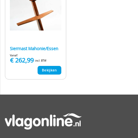
Siermast Mahonie/Essen
Vanaf:
€
262,99
incl. BTW
Bekijken