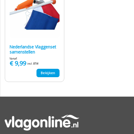
Nederlandse Vlaggenset
samenstellen
Vanaf:
€
9,99
incl. BTW
Bekijken