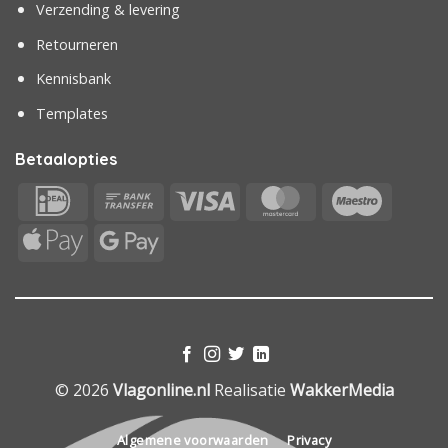
Verzending & levering
Retourneren
Kennisbank
Templates
Betaalopties
IDeal
Bank
Visa
MasterCard
Maestr
Transfer
Apple
Google
Pay
Pay
© 2026
Vlagonline.nl
Realisatie
WakkerMedia
Algemene voorwaarden
Privacy