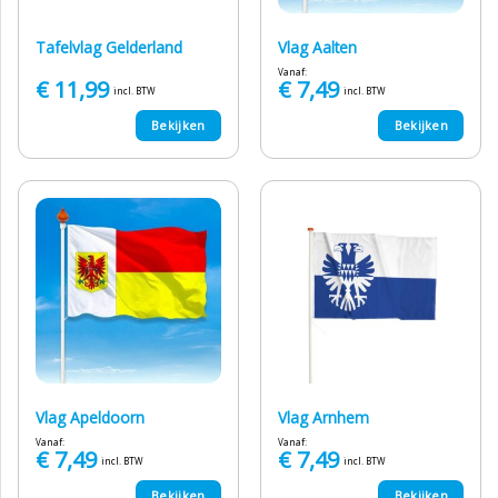
Tafelvlag Gelderland
Vlag Aalten
Vanaf:
€
11,99
€
7,49
incl. BTW
incl. BTW
Bekijken
Bekijken
Vlag Apeldoorn
Vlag Arnhem
Vanaf:
Vanaf:
€
7,49
€
7,49
incl. BTW
incl. BTW
Bekijken
Bekijken