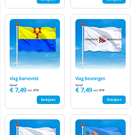
Vlag Barneveld
Vlag Beuningen
Vanaf:
Vanaf:
€
7,49
€
7,49
incl. BTW
incl. BTW
Bekijken
Bekijken