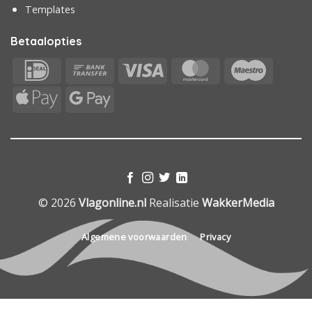
Templates
Betaalopties
IDeal
Bank
Visa
MasterCard
Maestr
Transfer
Apple
Google
Pay
Pay
© 2026
Vlagonline.nl
Realisatie
WakkerMedia
Algemene voorwaarden
Privacy