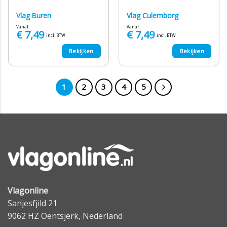
Vlag Buren
Vlag Culemborg
Vanaf:
Vanaf:
€
7,49
€
7,49
incl. BTW
incl. BTW
Bekijken
Bekijken
1
2
3
4
5
Vlagonline
Sanjesfjild 21
9062 HZ Oentsjerk, Nederland