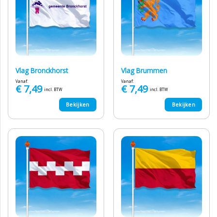
Vlag Bronckhorst
Vlag Brummen
Vanaf:
Vanaf:
€
7,49
€
7,49
incl. BTW
incl. BTW
Bekijken
Bekijken