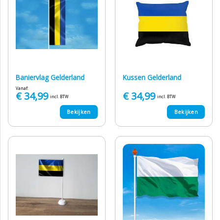
Baniervlag Gelderland
Kussen Gelderland
Vanaf:
€
34,99
€
34,99
incl. BTW
incl. BTW
Bekijken
Bekijken