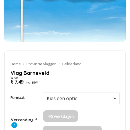
Home
/
Provincie vlaggen
/
Gelderland
Vlag Barneveld
Vanaf:
€
7,49
incl. BTW
Formaat
4/5 werkdagen
Verzending
*
?