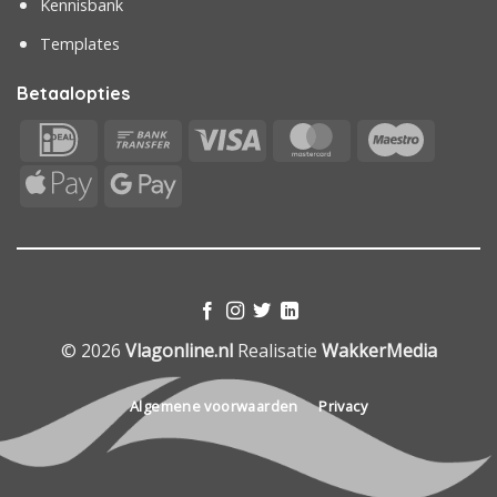
Kennisbank
Templates
Betaalopties
IDeal
Bank
Visa
MasterCard
Maestr
Transfer
Apple
Google
Pay
Pay
© 2026
Vlagonline.nl
Realisatie
WakkerMedia
Algemene voorwaarden
Privacy