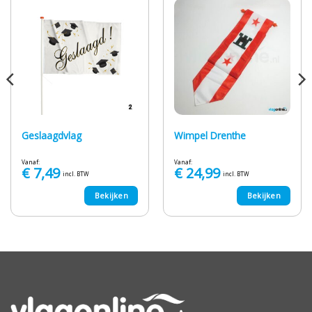
Geslaagdvlag
Wimpel Drenthe
Vanaf:
Vanaf:
€
7,49
€
24,99
incl. BTW
incl. BTW
Bekijken
Bekijken