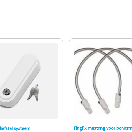
Flagfix mastring voor banierm
diefstal systeem