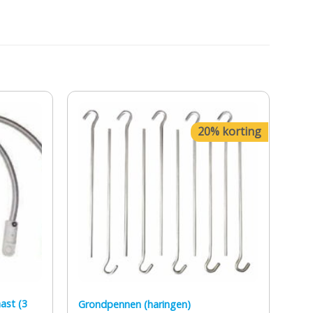
20% korting
ast (3
Grondpennen (haringen)