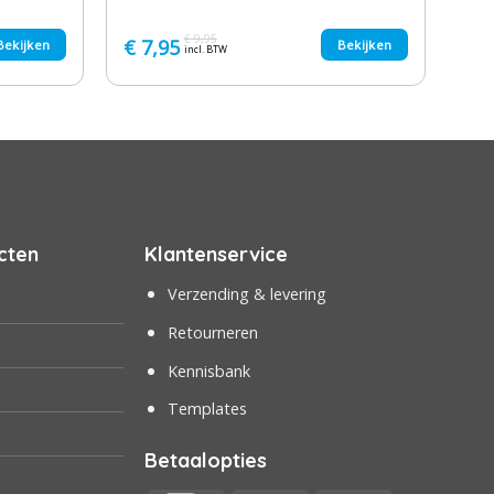
€
9,95
Oorspronkelijke
Huidige
€
7,95
Bekijken
Bekijken
incl. BTW
prijs
prijs
was:
is:
€ 9,95.
€ 7,95.
cten
Klantenservice
Verzending & levering
Retourneren
Kennisbank
Templates
Betaalopties