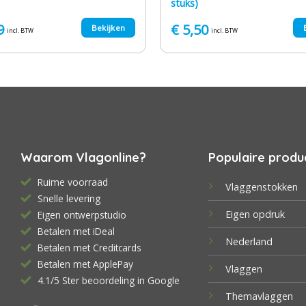
stuks)
9
€
5,50
Bekijken
incl. BTW
incl. BTW
Waarom Vlagonline?
Populaire produ
Ruime voorraad
Vlaggenstokken
Snelle levering
Eigen opdruk
Eigen ontwerpstudio
Betalen met iDeal
Nederland
Betalen met Creditcards
Betalen met ApplePay
Vlaggen
4.1/5 Ster beoordeling in Google
Themavlaggen