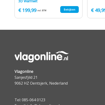
3D Warmwit
€
199,99
€
49,9
en
Bekijken
incl. BTW
Vlagonline
Sanjesfjild 21
9062 HZ Oentsjerk, Nederland
Tel: 085-064 0123