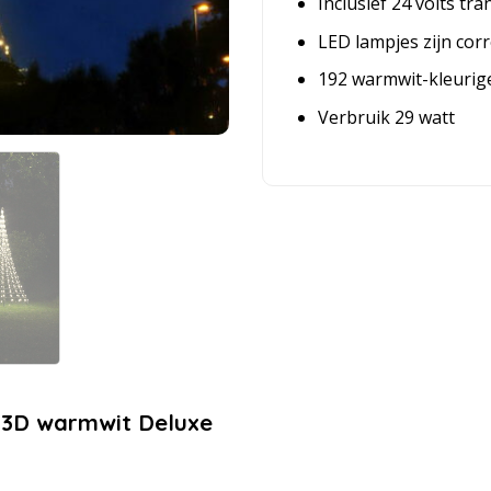
Inclusief 24 volts tr
LED lampjes zijn corr
192 warmwit-kleurige
Verbruik 29 watt
D 3D warmwit Deluxe