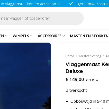
 in vlaggenstokken en accessoires
Eigen ontwerpstud
EN
WIMPELS
ACCESSOIRES
MASTEN EN STOKKEN
Home
/
Kerstverlichting
/
ge
Vlaggenmast Ker
Deluxe
€
149,00
incl. BTW
Uitverkocht
Opbouwtijd in 5-10 