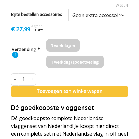
WISSEN
Bij te bestellen accessoires
€
37,99
Oorspronkelijke
Huidige
€
27,99
incl. BTW
prijs
prijs
was:
is:
€ 37,99.
€ 27,99.
3 werkdagen
Verzending
*
?
1 werkdag (spoedtoeslag)
Nederlandse Vlaggenset compleet met aluminium vlaggenstok
Toevoegen aan winkelwagen
Dé goedkoopste vlaggenset
Dé goedkoopste complete Nederlandse
vlaggenset van Nederland! Je koopt hier direct
een complete set met Nederlandse vlag in officieel