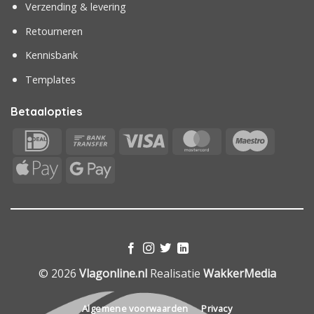
Verzending & levering
Retourneren
Kennisbank
Templates
Betaalopties
IDeal
Bank
Visa
MasterCard
Maestr
Transfer
Apple
Google
Pay
Pay
© 2026
Vlagonline.nl
Realisatie
WakkerMedia
Algemene voorwaarden
Privacy