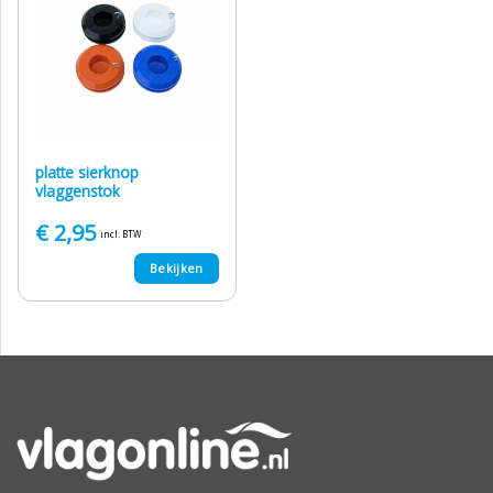
platte sierknop
vlaggenstok
€
2,95
incl. BTW
Bekijken