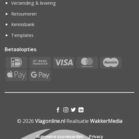
Verzending & levering
Retourneren
Kennisbank
Templates
Betaalopties
IDeal
Bank
Visa
MasterCard
Maestr
Transfer
Apple
Google
Pay
Pay
© 2026
Vlagonline.nl
Realisatie
WakkerMedia
Algemene voorwaarden
Privacy