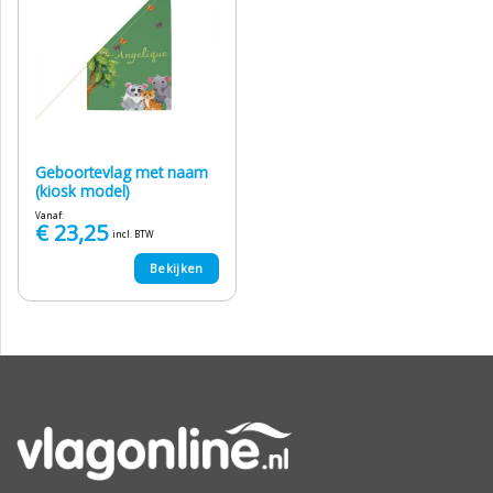
Geboortevlag met naam
(kiosk model)
Vanaf:
€
23,25
incl. BTW
Bekijken