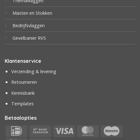
Themavlaggen
Masten en Stokken
Bedrijfsvlaggen
Gevelbanier RVS
Klantenservice
Verzending & levering
Retourneren
Kennisbank
Templates
Betaalopties
IDeal
Bank
Visa
MasterCard
Maestr
Transfer