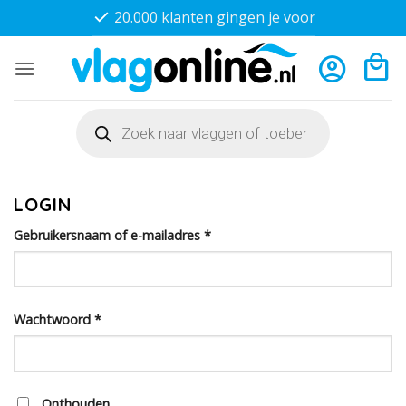
Ga
20.000 klanten gingen je voor
naar
inhoud
Producten
zoeken
LOGIN
Vereist
Gebruikersnaam of e-mailadres
*
Vereist
Wachtwoord
*
Onthouden