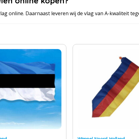
len online kopen?
ag online. Daarnaast leveren wij de vlag van A-kwaliteit teg
land
Wimpel Noord-Holland