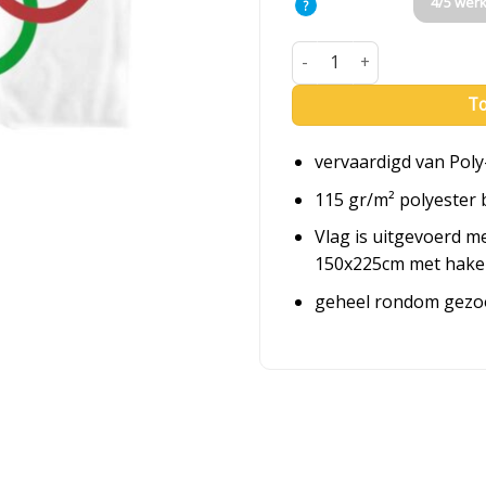
4/5 wer
?
Olympische Spelen vlag aan
To
vervaardigd van Poly
115 gr/m² polyester 
Vlag is uitgevoerd m
150x225cm met hake
geheel rondom gez