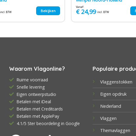
Vanaf:
€
24,99
Bekijken
incl. BTW
incl. BTW
Waarom Vlagonline?
Populaire produ
Ruime voorraad
Vlaggenstokken
Snelle levering
Eigen opdruk
Eigen ontwerpstudio
Betalen met iDeal
Nederland
Betalen met Creditcards
Betalen met ApplePay
Vlaggen
4.1/5 Ster beoordeling in Google
Themavlaggen