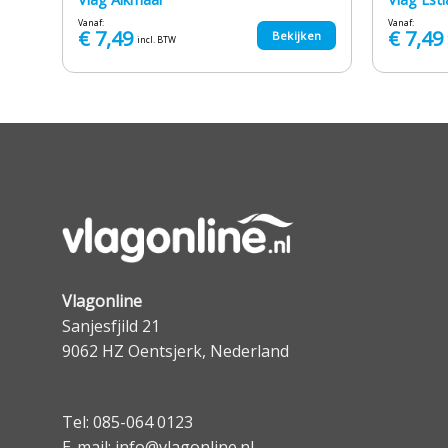
Vanaf:
Vanaf:
€
7,49
€
7,49
en
Bekijken
incl. BTW
Vlagonline
Sanjesfjild 21
9062 HZ Oentsjerk, Nederland
Tel: 085-064 0123
E-mail: info@vlagonline.nl