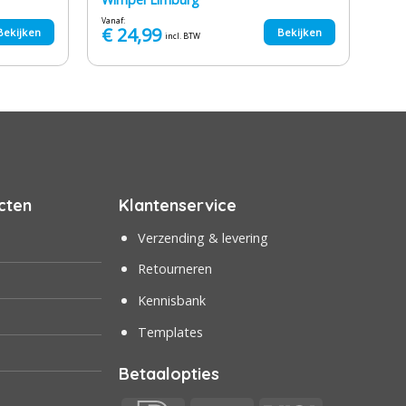
Vanaf:
€
24,99
Bekijken
Bekijken
incl. BTW
cten
Klantenservice
Verzending & levering
Retourneren
Kennisbank
Templates
Betaalopties