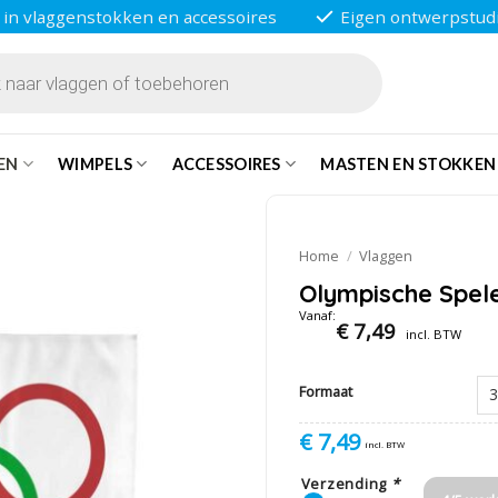
 in vlaggenstokken en accessoires
Eigen ontwerpstud
EN
WIMPELS
ACCESSOIRES
MASTEN EN STOKKEN
Home
/
Vlaggen
Olympische Spel
Vanaf:
€
7,49
incl. BTW
Formaat
€
7,49
incl. BTW
Verzending
*