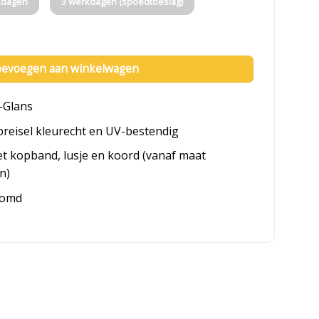
kdagen
3 werkdagen (spoedtoeslag)
tal
evoegen aan winkelwagen
-Glans
breisel kleurecht en UV-bestendig
et kopband, lusje en koord (vanaf maat
n)
oomd