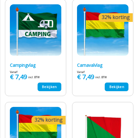
32% korting
Campingvlag
Carnavalvlag
Vanaf:
Vanaf:
€
7,49
€
7,49
incl. BTW
incl. BTW
Bekijken
Bekijken
32% korting