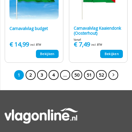
Carnavalvlag Kaaiendonk
Carnavalvlag budget
(Oosterhout)
Vanaf:
€
14,99
€
7,49
incl. BTW
incl. BTW
Bekijken
Bekijken
1
2
3
4
…
50
51
52