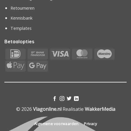
Retourneren
Kennisbank
Templates
Betaalopties
IDeal
Bank
Visa
MasterCard
Maestr
Transfer
Apple
Google
Pay
Pay
© 2026
Vlagonline.nl
Realisatie
WakkerMedia
Algemene voorwaarden
Privacy