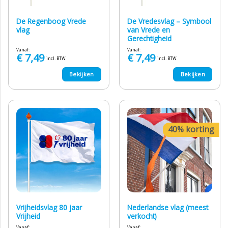
De Regenboog Vrede
De Vredesvlag – Symbool
vlag
van Vrede en
Gerechtigheid
Vanaf:
Vanaf:
€
7,49
€
7,49
incl. BTW
incl. BTW
Bekijken
Bekijken
40% korting
Vrijheidsvlag 80 jaar
Nederlandse vlag (meest
Vrijheid
verkocht)
Vanaf:
Vanaf: