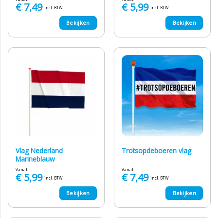
€
7,49
€
5,99
incl. BTW
incl. BTW
Bekijken
Bekijken
Vlag Nederland
Trotsopdeboeren vlag
Marineblauw
Vanaf:
Vanaf:
€
5,99
€
7,49
incl. BTW
incl. BTW
Bekijken
Bekijken