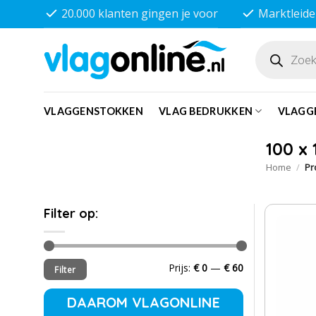
Ga
20.000 klanten gingen je voor
Marktleide
naar
inhoud
Producten
zoeken
VLAGGENSTOKKEN
VLAG BEDRUKKEN
VLAGG
100 x
Home
/
Pro
Filter op:
Min.
Max.
Prijs:
€ 0
—
€ 60
Filter
prijs
prijs
DAAROM VLAGONLINE