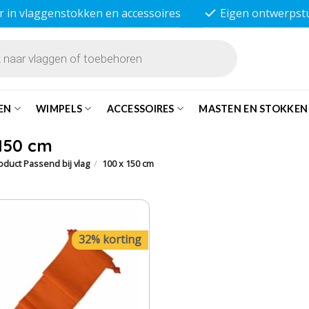
r in vlaggenstokken en accessoires
Eigen ontwerpst
EN
WIMPELS
ACCESSOIRES
MASTEN EN STOKKEN
 150 cm
duct Passend bij vlag
/
100 x 150 cm
32% korting