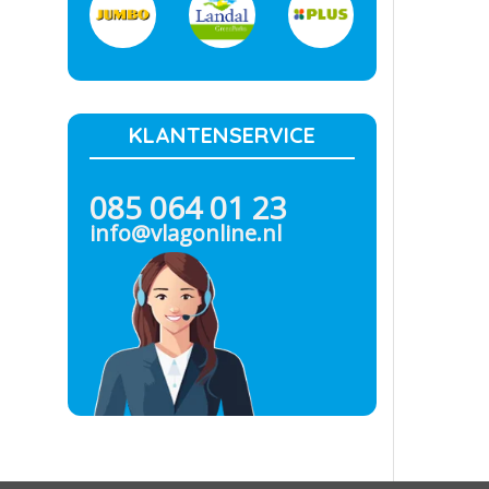
KLANTENSERVICE
085 064 01 23
info@vlagonline.nl