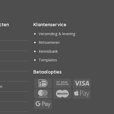
cten
Klantenservice
Verzending & levering
Retourneren
Kennisbank
Templates
Betaalopties
IDeal
Bank
Visa
en
Transfer
MasterCard
Maestro
Apple
Pay
Google
Pay