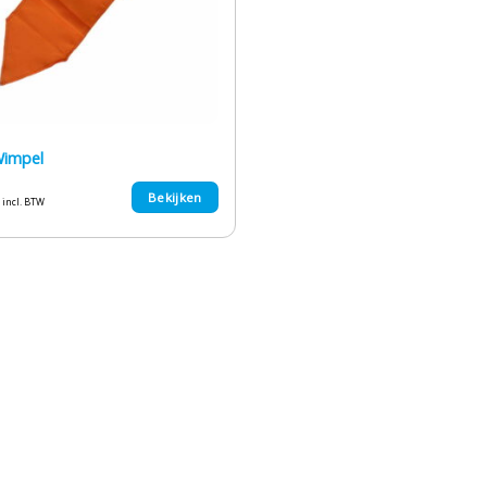
Wimpel
Bekijken
incl. BTW