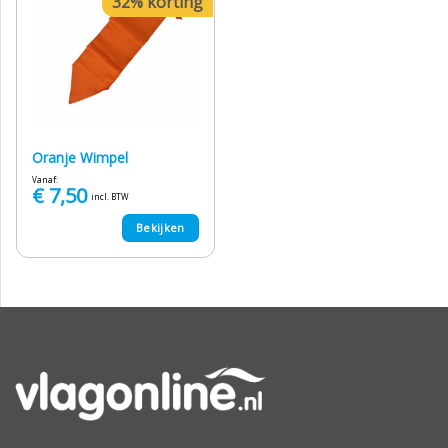
32% korting
Oranje Wimpel
Vanaf:
€
7,50
incl. BTW
Bekijken