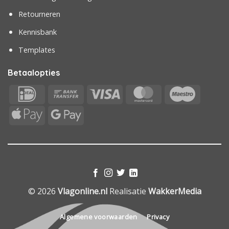
Retourneren
Kennisbank
Templates
Betaalopties
IDeal
Bank
Visa
MasterCard
Maestr
Transfer
Apple
Google
Pay
Pay
© 2026
Vlagonline.nl
Realisatie
WakkerMedia
Algemene voorwaarden
Privacy