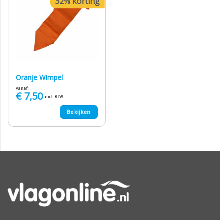
32% korting
Oranje Wimpel
Vanaf:
€
7,50
incl. BTW
Bekijken