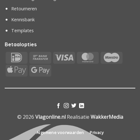
Retourneren
Kennisbank
Templates
Betaalopties
IDeal
Bank
Visa
MasterCard
Maestr
Transfer
Apple
Google
Pay
Pay
© 2026
Vlagonline.nl
Realisatie
WakkerMedia
Algemene voorwaarden
Privacy