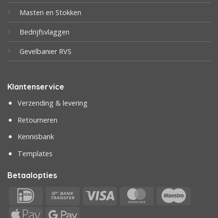
Masten en Stokken
Bedrijfsvlaggen
Gevelbanier RVS
Klantenservice
Verzending & levering
Retourneren
Kennisbank
Templates
Betaalopties
IDeal
Bank
Visa
MasterCard
Maestr
Transfer
Apple
Google