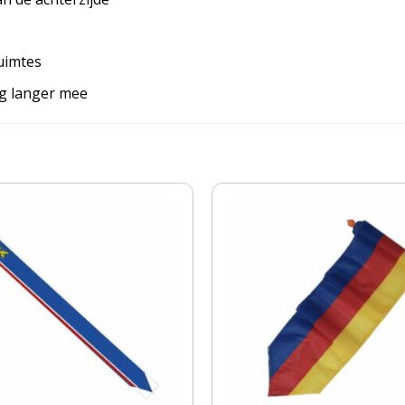
uimtes
ag langer mee