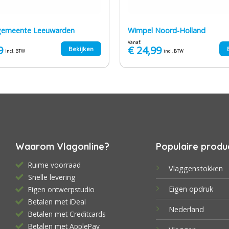
gemeente Leeuwarden
Wimpel Noord-Holland
Vanaf:
9
€
24,99
Bekijken
incl. BTW
incl. BTW
Waarom Vlagonline?
Populaire produ
Ruime voorraad
Vlaggenstokken
Snelle levering
Eigen opdruk
Eigen ontwerpstudio
Betalen met iDeal
Nederland
Betalen met Creditcards
Betalen met ApplePay