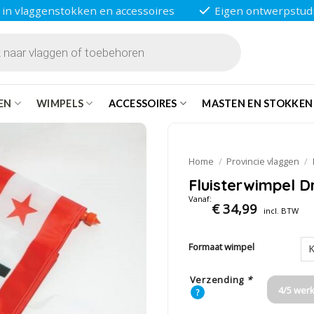
 in vlaggenstokken en accessoires
Eigen ontwerpstud
EN
WIMPELS
ACCESSOIRES
MASTEN EN STOKKEN
Home
/
Provincie vlaggen
/
Fluisterwimpel D
Vanaf:
€
34,99
incl. BTW
Formaat wimpel
Verzending
*
4/5 wer
?