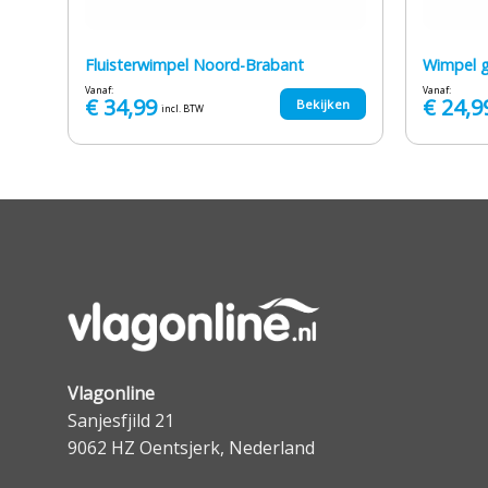
Fluisterwimpel Noord-Brabant
Wimpel 
Vanaf:
Vanaf:
€
34,99
€
24,9
en
Bekijken
incl. BTW
Vlagonline
Sanjesfjild 21
9062 HZ Oentsjerk, Nederland