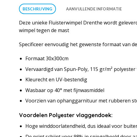
BESCHRIJVING
AANVULLENDE INFORMATIE
Deze unieke Fluisterwimpel Drenthe wordt geleverd
wimpel tegen de mast
Specificeer eenvoudig het gewenste formaat van de 
Formaat 30x300cm
Vervaardigd van Spun-Poly, 115 gr/m² polyester
Kleurecht en UV-bestendig
Wasbaar op 40° met fijnwasmiddel
Voorzien van ophanggarnituur met rubberen s
Voordelen Polyester vlaggendoek:
Hoge winddoorlatendheid, dus ideaal voor buite
De print schijnt voor 98% in spiegelbeeld door a