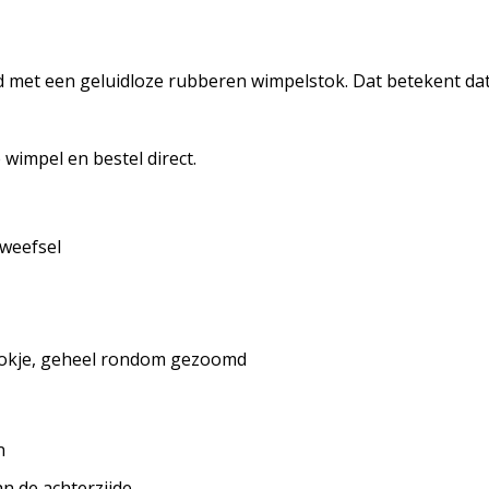
 met een geluidloze rubberen wimpelstok. Dat betekent dat
wimpel en bestel direct.
 weefsel
tokje, geheel rondom gezoomd
n
an de achterzijde