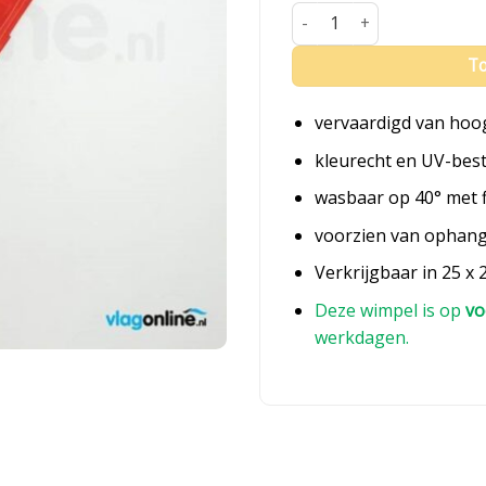
Fluisterwimpel Drenthe aan
To
vervaardigd van hoo
kleurecht en UV-bes
wasbaar op 40° met 
voorzien van ophan
Verkrijgbaar in 25 x 
Deze wimpel is op
vo
werkdagen.