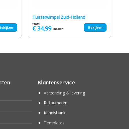
Fluisterwimpel Zuid-Holland
Vanaf:
€
34,99
Bekijken
Bekijken
incl. BTW
cten
Klantenservice
Verzending & levering
Retourneren
Kennisbank
Templates