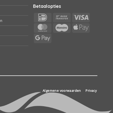
Betaalopties
IDeal
Bank
Visa
en
Transfer
MasterCard
Maestro
Apple
Pay
Google
Pay
Algemene voorwaarden
Privacy