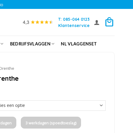
io
T: 085-064 0123
Klantenservice
BEDRIJFSVLAGGEN
NL VLAGGENSET
Drenthe
renthe
kdagen
3 werkdagen (spoedtoeslag)