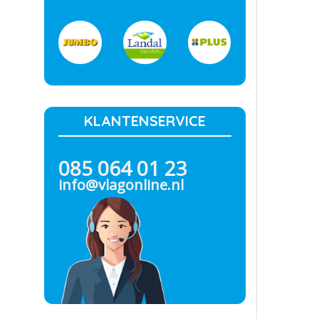
KLANTENSERVICE
085 064 01 23
info@vlagonline.nl