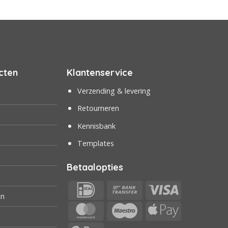
cten
Klantenservice
Verzending & levering
Retourneren
Kennisbank
Templates
Betaalopties
IDeal
Bank
Visa
en
Transfer
MasterCard
Maestro
Apple
Pay