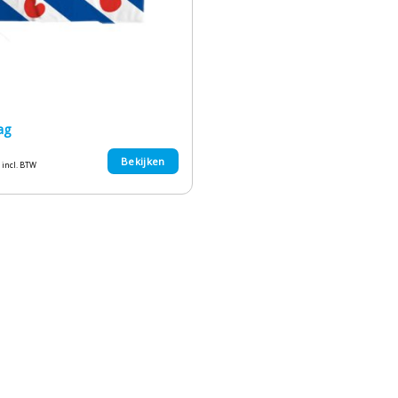
lag
Bekijken
incl. BTW