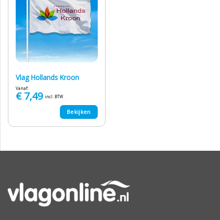
Vlag Hollands Kroon
Vanaf:
€
7,49
incl. BTW
Bekijken