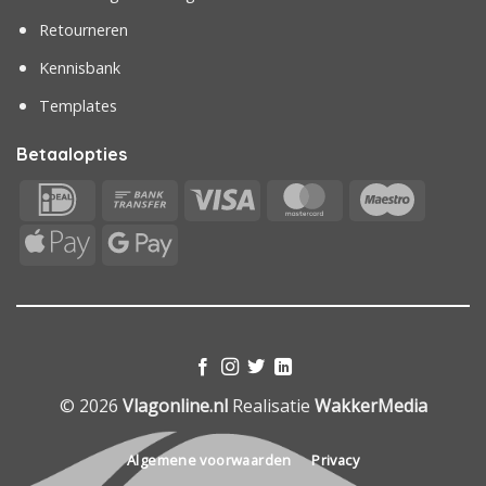
Retourneren
Kennisbank
Templates
Betaalopties
IDeal
Bank
Visa
MasterCard
Maestr
Transfer
Apple
Google
Pay
Pay
© 2026
Vlagonline.nl
Realisatie
WakkerMedia
Algemene voorwaarden
Privacy