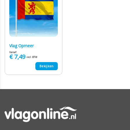
Vlag Opmeer
Vanaf:
€
7,49
incl. BTW
Bekijken