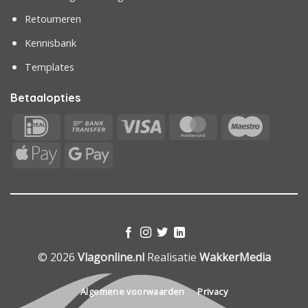
Retourneren
Kennisbank
Templates
Betaalopties
IDeal
Bank
Visa
MasterCard
Maestr
Transfer
Apple
Google
Pay
Pay
© 2026
Vlagonline.nl
Realisatie
WakkerMedia
Algemene voorwaarden
Privacy