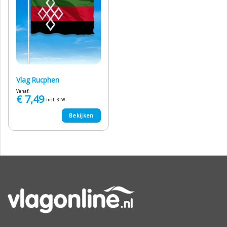
Vlag Rucphen
Vanaf:
€
7,49
incl. BTW
Bekijken