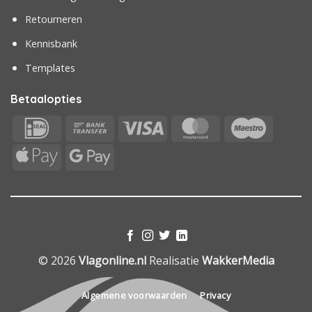
Retourneren
Kennisbank
Templates
Betaalopties
IDeal
Bank
Visa
MasterCard
Maestr
Transfer
Apple
Google
Pay
Pay
© 2026
Vlagonline.nl
Realisatie
WakkerMedia
Algemene voorwaarden
Privacy