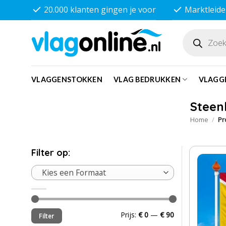
Ga
20.000 klanten gingen je voor
Marktleide
naar
inhoud
Producten
zoeken
VLAGGENSTOKKEN
VLAG BEDRUKKEN
VLAGG
Steen
Home
/
Pr
Filter op:
Kies een Formaat
Min.
Max.
Prijs:
€ 0
—
€ 90
Filter
prijs
prijs