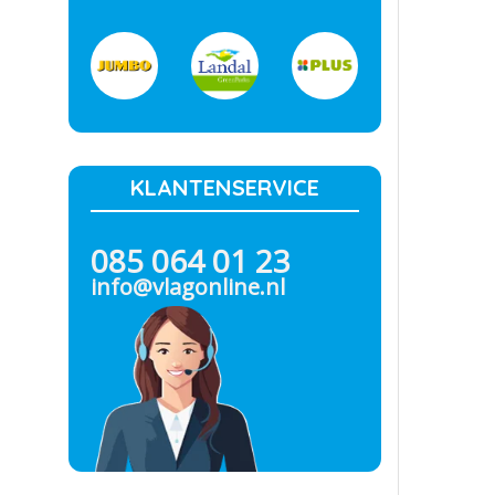
KLANTENSERVICE
085 064 01 23
info@vlagonline.nl