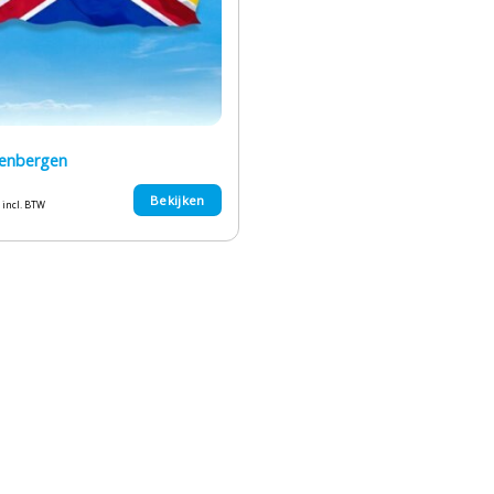
eenbergen
Bekijken
incl. BTW