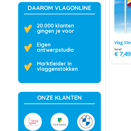
DAAROM VLAGONLINE
20.000 klanten
gingen je voor
Vlag St
Eigen
ontwerpstudio
Vanaf:
€
7,49
Marktleider in
vlaggenstokken
ONZE KLANTEN