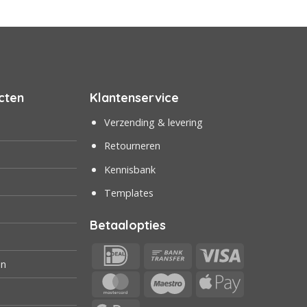
cten
Klantenservice
Verzending & levering
Retourneren
Kennisbank
Templates
Betaalopties
IDeal
Bank
Visa
en
Transfer
MasterCard
Maestro
Apple
Pay