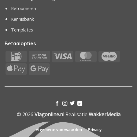
Retourneren
Kennisbank
Templates
Betaalopties
IDeal
Bank
Visa
MasterCard
Maestr
Transfer
Apple
Google
Pay
Pay
© 2026
Vlagonline.nl
Realisatie
WakkerMedia
Algemene voorwaarden
Privacy