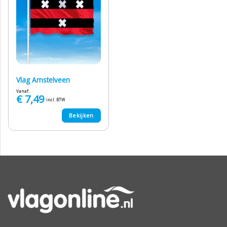
Vlag Amstelveen
Vanaf:
€
7,49
incl. BTW
Bekijken