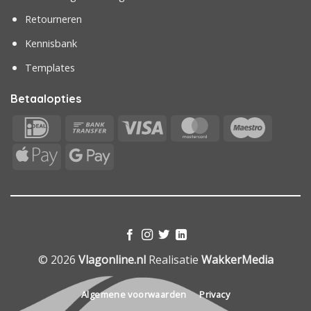
Retourneren
Kennisbank
Templates
Betaalopties
IDeal
Bank
Visa
MasterCard
Maestr
Transfer
Apple
Google
Pay
Pay
© 2026
Vlagonline.nl
Realisatie
WakkerMedia
Algemene voorwaarden
Privacy