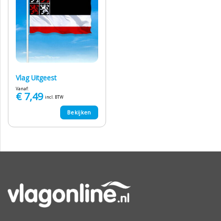
Vlag Uitgeest
Vanaf:
€
7,49
incl. BTW
Bekijken