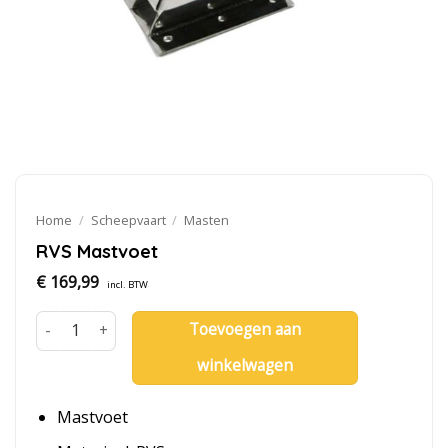
Home
/
Scheepvaart
/
Masten
RVS Mastvoet
€
169,99
incl. BTW
Toevoegen aan
RVS Mastvoet aantal
winkelwagen
Mastvoet