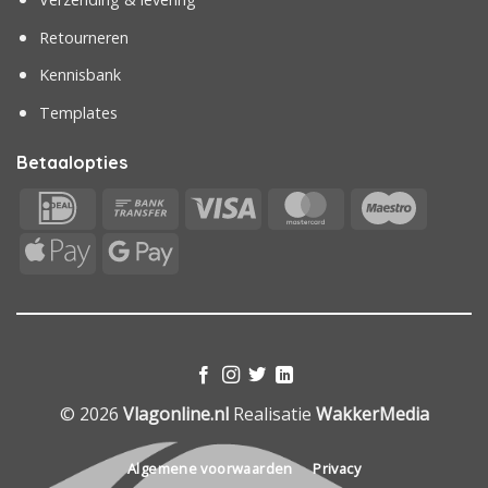
Retourneren
Kennisbank
Templates
Betaalopties
IDeal
Bank
Visa
MasterCard
Maestr
Transfer
Apple
Google
Pay
Pay
© 2026
Vlagonline.nl
Realisatie
WakkerMedia
Algemene voorwaarden
Privacy