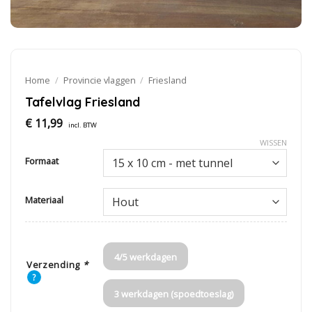
Home
/
Provincie vlaggen
/
Friesland
Tafelvlag Friesland
€
11,99
incl. BTW
WISSEN
Formaat
Materiaal
4/5 werkdagen
Verzending
*
?
3 werkdagen (spoedtoeslag)