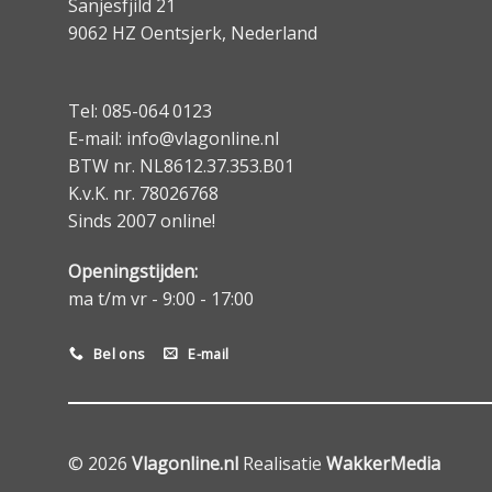
Sanjesfjild 21
9062 HZ Oentsjerk, Nederland
Tel: 085-064 0123
E-mail: info@vlagonline.nl
BTW nr. NL8612.37.353.B01
K.v.K. nr. 78026768
Sinds 2007 online!
Openingstijden:
ma t/m vr - 9:00 - 17:00
Bel ons
E-mail
© 2026
Vlagonline.nl
Realisatie
WakkerMedia