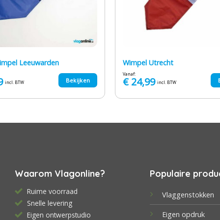
wimpel Leeuwarden
Wimpel Utrecht
Vanaf:
9
€
24,99
Bekijken
incl. BTW
incl. BTW
Waarom Vlagonline?
Populaire produ
Ruime voorraad
Vlaggenstokken
Snelle levering
Eigen opdruk
Eigen ontwerpstudio