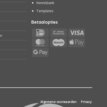
Kennisbank
Templates
Betaalopties
IDeal
Bank
Visa
en
Transfer
MasterCard
Maestro
Apple
Pay
Google
Pay
Algemene voorwaarden
Privacy