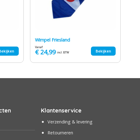
Wimpel Friesland
Vanaf:
€
24,99
Bekijken
Bekijken
incl. BTW
cten
Klantenservice
Verzending & levering
Retourneren