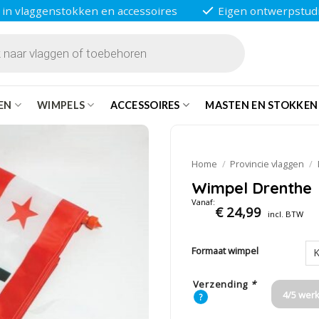
 in vlaggenstokken en accessoires
Eigen ontwerpstud
EN
WIMPELS
ACCESSOIRES
MASTEN EN STOKKEN
Home
/
Provincie vlaggen
/
Wimpel Drenthe
Vanaf:
€
24,99
incl. BTW
Formaat wimpel
Verzending
*
4/5 wer
?