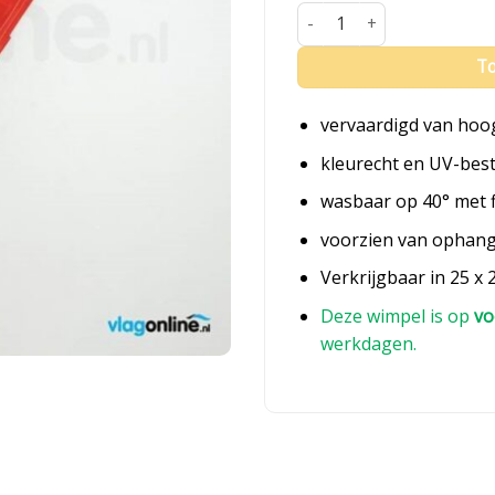
Wimpel Drenthe aantal
To
vervaardigd van hoo
kleurecht en UV-bes
wasbaar op 40° met 
voorzien van ophan
Verkrijgbaar in 25 x 
Deze wimpel is op
vo
werkdagen.