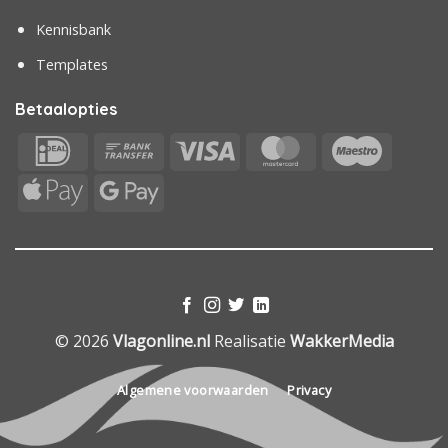
Kennisbank
Templates
Betaalopties
IDeal
Bank
Visa
MasterCard
Maestr
Transfer
Apple
Google
Pay
Pay
© 2026
Vlagonline.nl
Realisatie
WakkerMedia
Algemene voorwaarden
Privacy