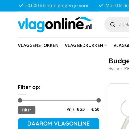
Ga
20.000 klanten gingen je voor
Marktleide
naar
inhoud
Producten
zoeken
VLAGGENSTOKKEN
VLAG BEDRUKKEN
VLAGG
Budge
Home
/
Pr
Filter op:
Min.
Max.
Prijs:
€ 20
—
€ 50
Filter
prijs
prijs
DAAROM VLAGONLINE