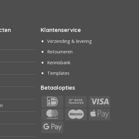
cten
Klantenservice
Verzending & levering
Retourneren
Kennisbank
Templates
Betaalopties
IDeal
Bank
Visa
en
Transfer
MasterCard
Maestro
Apple
Pay
Google
Pay