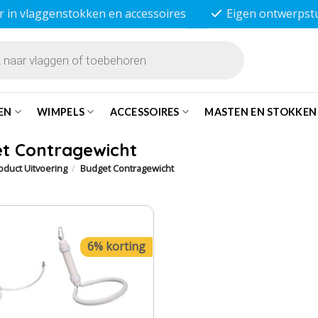
r in vlaggenstokken en accessoires
Eigen ontwerpst
EN
WIMPELS
ACCESSOIRES
MASTEN EN STOKKEN
t Contragewicht
oduct Uitvoering
/
Budget Contragewicht
6% korting