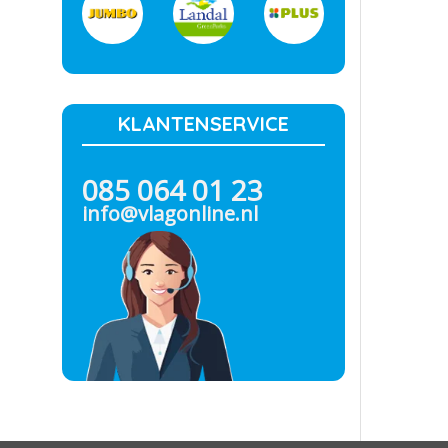
KLANTENSERVICE
085 064 01 23
info@vlagonline.nl