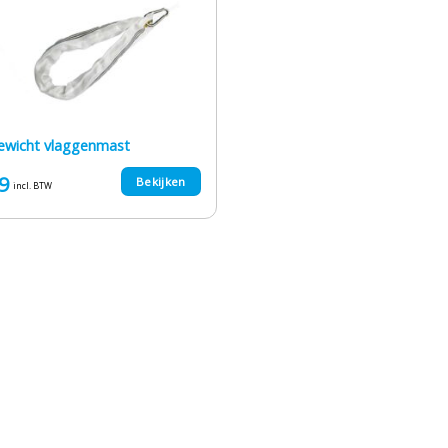
ewicht vlaggenmast
9
Bekijken
incl. BTW