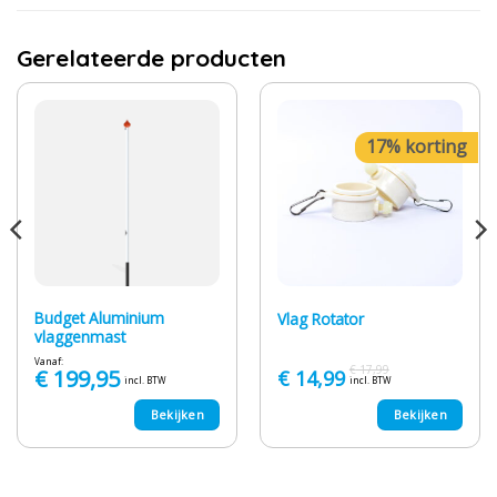
Gerelateerde producten
17% korting
Budget Aluminium
Vlag Rotator
vlaggenmast
Vanaf:
€
17,99
€
199,95
Oorspronkelijke
Huidige
€
14,99
incl. BTW
incl. BTW
prijs
prijs
was:
is:
Bekijken
Bekijken
€ 17,99.
€ 14,99.