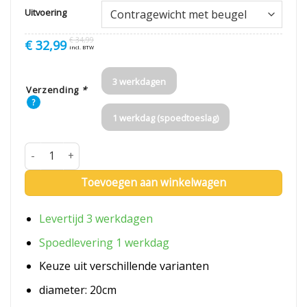
Uitvoering
€
34,99
Oorspronkelijke
Huidige
€
32,99
incl. BTW
prijs
prijs
was:
is:
€ 34,99.
€ 32,99.
3 werkdagen
Verzending
*
?
1 werkdag (spoedtoeslag)
Contragewicht vlaggenmast aantal
Toevoegen aan winkelwagen
Levertijd 3 werkdagen
Spoedlevering 1 werkdag
Keuze uit verschillende varianten
diameter: 20cm