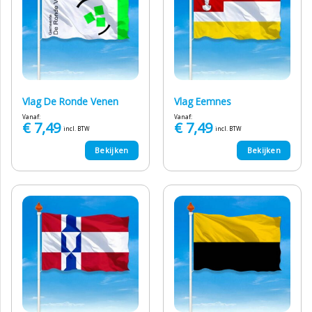
Vlag De Ronde Venen
Vlag Eemnes
Vanaf:
Vanaf:
€
7,49
€
7,49
incl. BTW
incl. BTW
Bekijken
Bekijken