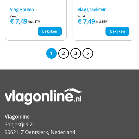
Vlag Houten
Vlag IJsselstein
Vanaf:
Vanaf:
€
7,49
€
7,49
incl. BTW
incl. BTW
Bekijken
Bekijken
1
2
3
Vlagonline
Sanjesfjild 21
9062 HZ Oentsjerk, Nederland