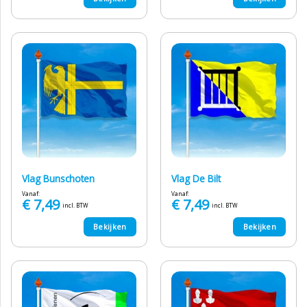
Vlag Bunschoten
Vlag De Bilt
Vanaf:
Vanaf:
€
7,49
€
7,49
incl. BTW
incl. BTW
Bekijken
Bekijken