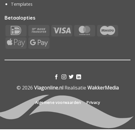
Templates
Betaalopties
IDeal
Bank
Visa
MasterCard
Maestr
Transfer
Apple
Google
Pay
Pay
© 2026
Vlagonline.nl
Realisatie
WakkerMedia
Algemene voorwaarden
Privacy