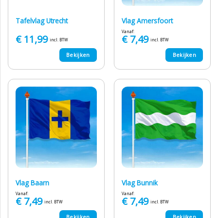
Tafelvlag Utrecht
Vlag Amersfoort
Vanaf:
€
11,99
€
7,49
incl. BTW
incl. BTW
Bekijken
Bekijken
Vlag Baarn
Vlag Bunnik
Vanaf:
Vanaf:
€
7,49
€
7,49
incl. BTW
incl. BTW
Bekijken
Bekijken