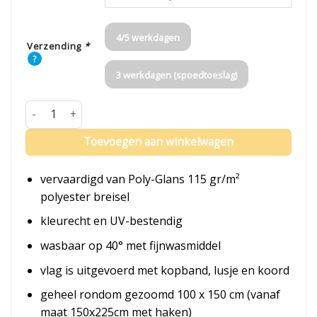
4/5 werkdagen
Verzending
*
?
3 werkdagen (spoedtoeslag)
Vlag Dominicaanse Republiek aantal
Toevoegen aan winkelwagen
vervaardigd van Poly-Glans 115 gr/m²
polyester breisel
kleurecht en UV-bestendig
wasbaar op 40° met fijnwasmiddel
vlag is uitgevoerd met kopband, lusje en koord
geheel rondom gezoomd 100 x 150 cm (vanaf
maat 150x225cm met haken)