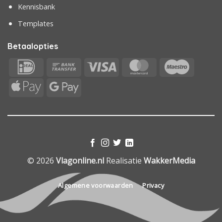
Kennisbank
Templates
Betaalopties
IDeal
Bank
Visa
MasterCard
Maestr
Transfer
Apple
Google
Pay
Pay
© 2026
Vlagonline.nl
Realisatie
WakkerMedia
Algemene voorwaarden
Privacy