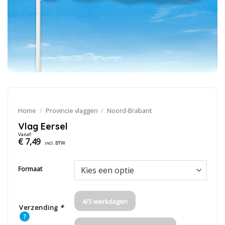
Home
/
Provincie vlaggen
/
Noord-Brabant
Vlag Eersel
Vanaf:
€
7,49
incl. BTW
Formaat
4/5 werkdagen
Verzending
*
?