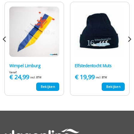
Wimpel Limburg
Elfstedentocht Muts
Vanaf:
€
24,99
€
19,99
incl. BTW
incl. BTW
Bekijken
Bekijken