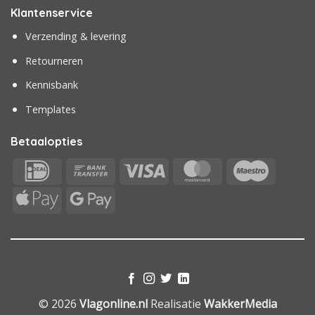
Klantenservice
Verzending & levering
Retourneren
Kennisbank
Templates
Betaalopties
IDeal
Bank
Visa
MasterCard
Maestr
Transfer
Apple
Google
Pay
Pay
© 2026
Vlagonline.nl
Realisatie
WakkerMedia