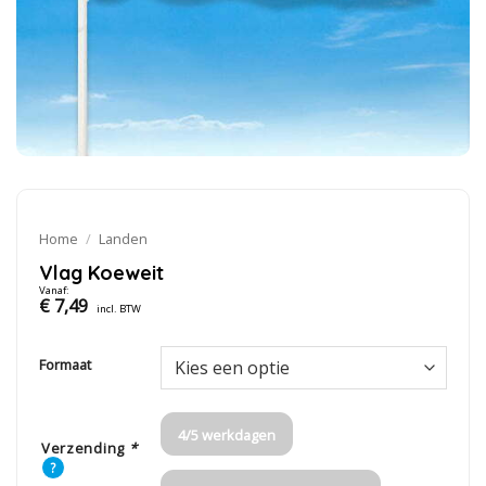
Home
/
Landen
Vlag Koeweit
Vanaf:
€
7,49
incl. BTW
Formaat
4/5 werkdagen
Verzending
*
?