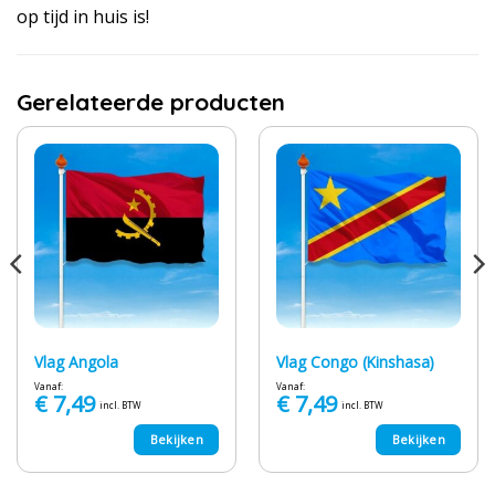
op tijd in huis is!
Gerelateerde producten
Vlag Angola
Vlag Congo (Kinshasa)
Vanaf:
Vanaf:
€
7,49
€
7,49
incl. BTW
incl. BTW
Bekijken
Bekijken