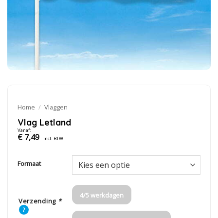
Home
/
Vlaggen
Vlag Letland
Vanaf:
€
7,49
incl. BTW
Formaat
4/5 werkdagen
Verzending
*
?