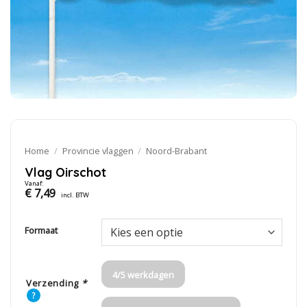
Home
/
Provincie vlaggen
/
Noord-Brabant
Vlag Oirschot
Vanaf:
€
7,49
incl. BTW
Formaat
4/5 werkdagen
Verzending
*
?