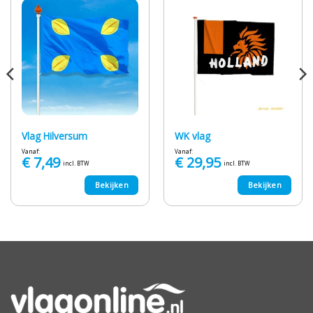
Vlag Hilversum
WK vlag
Vanaf:
Vanaf:
€
7,49
€
29,95
incl. BTW
incl. BTW
Bekijken
Bekijken